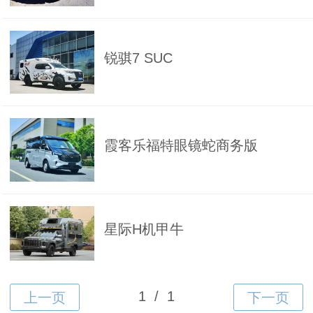
锐骐7 SUC
霞客乐福特眼镜蛇商务版
星际H机甲牛